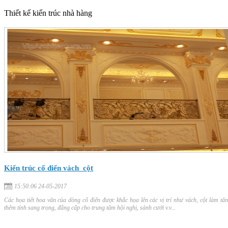
Thiết kế kiến trúc nhà hàng
Kiến trúc cổ điển vách_cột
15:50:06 24-05-2017
Các họa tiết hoa văn của dòng cổ điển được khắc họa lên các vị trí như vách, cột làm tă
thêm tính sang trọng, đẳng cấp cho trung tâm hội nghị, sảnh cưới v.v...