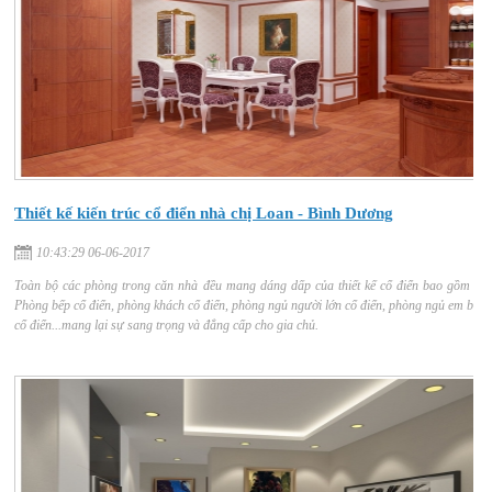
Thiết kế kiến trúc cổ điển nhà chị Loan - Bình Dương
10:43:29 06-06-2017
Toàn bộ các phòng trong căn nhà đều mang dáng dấp của thiết kế cổ điển bao gồm :
Phòng bếp cổ điển, phòng khách cổ điển, phòng ngủ người lớn cổ điển, phòng ngủ em bé
cổ điển...mang lại sự sang trọng và đẳng cấp cho gia chủ.