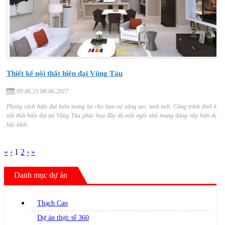
Thiết kế nội thất hiện đại Vũng Tàu
09:06:21 08-06-2017
Phong cách hiện đại luôn mang lại cho bạn sự sáng tạo, tươi mới. Công trình thiết kế
nội thất hiện đại tại Vũng Tàu phác họa đầy đủ một ngôi nhà mang dáng vấp hiện đại
bậc nhất
«
‹
1
2
›
»
Danh mục dự án
Thạch Cao
Dự án thực tế 360