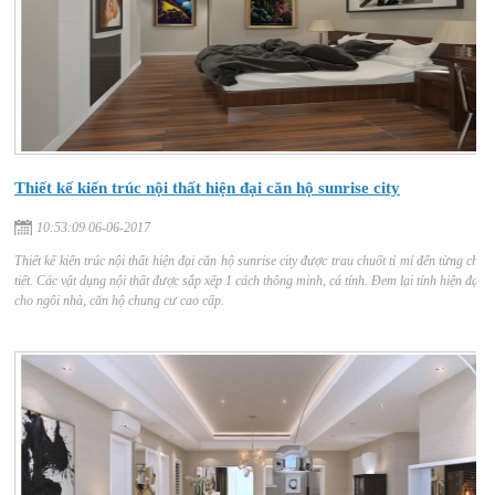
Thiết kế kiến trúc nội thất hiện đại căn hộ sunrise city
10:53:09 06-06-2017
Thiết kế kiến trúc nội thất hiện đại căn hộ sunrise city được trau chuốt tỉ mỉ đến từng chi
tiết. Các vật dụng nội thất được sắp xếp 1 cách thông minh, cá tính. Đem lại tính hiện đại
cho ngôi nhà, căn hộ chung cư cao cấp.